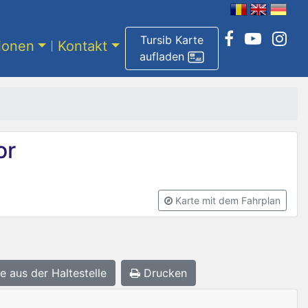
Tursib Karte
tionen
Kontakt
aufladen
or
Karte mit dem Fahrplan
e aus der Haltestelle
Drucken