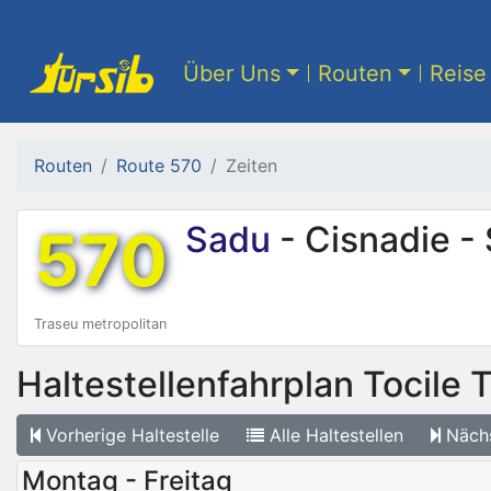
Über Uns
Routen
Reise 
Routen
Route 570
Zeiten
570
Sadu
- Cisnadie -
Traseu metropolitan
Haltestellenfahrplan
Tocile T
Vorherige
Haltestelle
Alle
Haltestellen
Näch
Montag - Freitag