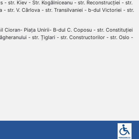
s - str. Kiev - Str. Kogălniceanu - str. Reconstrucției - str.
- str. V. Cârlova - str. Transilvaniei - b-dul Victoriei - str.
Emil Cioran- Piața Unirii- B-dul C. Coposu - str. Constituției
Mâgheranului - str. Țiglari - str. Constructorilor - str. Oslo -