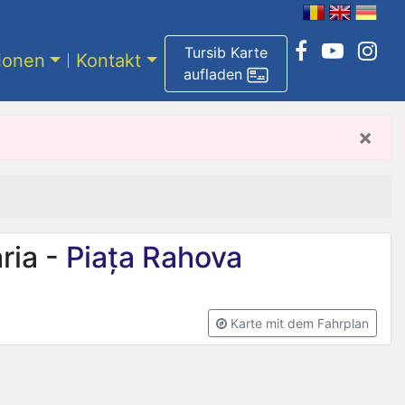
Tursib Karte
tionen
Kontakt
aufladen
×
ria -
Piața Rahova
Karte mit dem Fahrplan