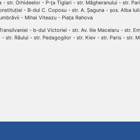
 - str. Orhideelor - P-ța Tiglari - str. Măgheranului - str. Pari
onstituției - B-dul C. Coposu - str. A. Șaguna - șos. Alba Iulia 
 Dumbrăvii - Mihai Viteazu - Piața Rahova
 Transilvaniei - b-dul Victoriei - str. Av. Ilie Macelaru - str. 
 - str. Râului - str. Pedagogilor - str. Kiev - str. Paris - str. 
.