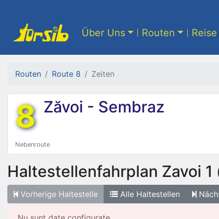
Über Uns
Routen
Reise 
Routen
Route 8
Zeiten
8
Zăvoi
-
Sembraz
Nebenroute
Haltestellenfahrplan
Zavoi 1
Vorherige
Haltestelle
Alle
Haltestellen
Näch
Nu sunt date configurate