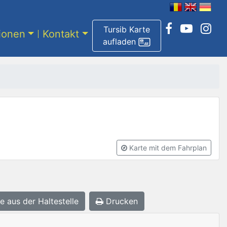
Tursib Karte
tionen
Kontakt
aufladen
Karte mit dem Fahrplan
e aus der Haltestelle
Drucken