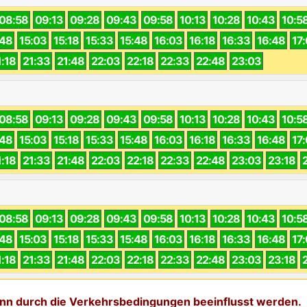
08:58
09:13
09:28
09:43
09:58
10:13
10:28
10:43
10:5
:48
15:03
15:18
15:33
15:48
16:03
16:18
16:33
16:48
17
1:18
21:33
21:48
22:03
22:18
22:33
22:48
23:03
08:58
09:13
09:28
09:43
09:58
10:13
10:28
10:43
10:5
:48
15:03
15:18
15:33
15:48
16:03
16:18
16:33
16:48
17
1:18
21:33
21:48
22:03
22:18
22:33
22:48
23:03
23:18
08:58
09:13
09:28
09:43
09:58
10:13
10:28
10:43
10:5
:48
15:03
15:18
15:33
15:48
16:03
16:18
16:33
16:48
17
1:18
21:33
21:48
22:03
22:18
22:33
22:48
23:03
23:18
kann durch die Verkehrsbedingungen beeinflusst werden.