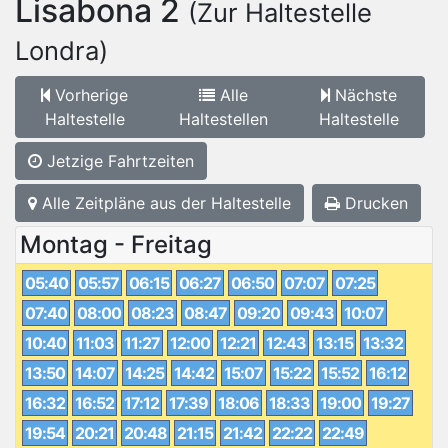
Lisabona 2
(Zur Haltestelle
Londra)
Vorherige
Alle
Nächste
Haltestelle
Haltestellen
Haltestelle
Jetzige Fahrtzeiten
Alle Zeitpläne aus der Haltestelle
Drucken
Montag - Freitag
05:40
05:57
06:15
06:27
06:50
07:07
07:25
07:40
08:00
08:23
08:47
09:20
09:43
10:07
10:40
11:03
11:27
12:00
12:21
12:43
13:15
13:32
13:50
14:07
14:25
14:42
15:07
15:22
15:52
16:12
16:32
16:52
17:12
17:39
18:06
18:33
19:00
19:27
19:54
20:21
20:48
21:15
21:42
22:22
22:49