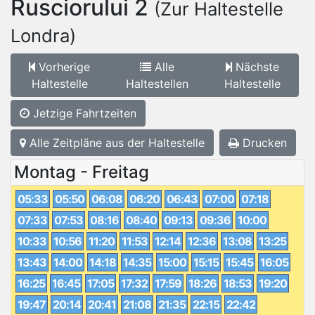
Rusciorului 2
(Zur Haltestelle
Londra)
Vorherige
Alle
Nächste
Haltestelle
Haltestellen
Haltestelle
Jetzige Fahrtzeiten
Alle Zeitpläne aus der Haltestelle
Drucken
Montag - Freitag
05:33
05:50
06:08
06:20
06:43
07:00
07:18
07:33
07:53
08:16
08:40
09:13
09:36
10:00
10:33
10:56
11:20
11:53
12:14
12:36
13:08
13:25
13:43
14:00
14:18
14:35
15:00
15:15
15:45
16:05
16:25
16:45
17:05
17:32
17:59
18:26
18:53
19:20
19:47
20:14
20:41
21:08
21:35
22:15
22:42