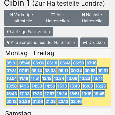
Cibin 1
(Zur Haltestelle Londra)
Vorherige
Alle
Nächste
Haltestelle
Haltestellen
Haltestelle
Jetzige Fahrtzeiten
Alle Zeitpläne aus der Haltestelle
Drucken
Montag - Freitag
05:31
05:48
06:06
06:18
06:41
06:58
07:16
07:31
07:51
08:14
08:38
09:11
09:34
09:58
10:31
10:54
11:18
11:51
12:12
12:34
13:06
13:23
13:41
13:58
14:16
14:33
14:58
15:13
15:43
16:03
16:23
16:43
17:03
17:30
17:57
18:24
18:51
19:18
19:45
20:12
20:39
21:06
21:33
22:13
22:40
Samstag