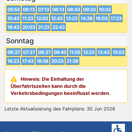
05:53
06:13
07:13
08:13
08:43
09:23
10:03
10:43
11:23
12:03
12:43
13:23
14:38
16:03
17:23
18:43
20:03
21:23
22:43
Sonntag
06:37
07:37
08:37
09:45
11:05
12:23
13:43
15:03
16:23
17:43
18:58
20:23
21:38
Hinweis: Die Einhaltung der
Überfahrtszeiten kann durch die
Verkehrsbedingungen beeinflusst werden.
Letzte Aktualisierung des Fahrplans: 30 Jun 2026