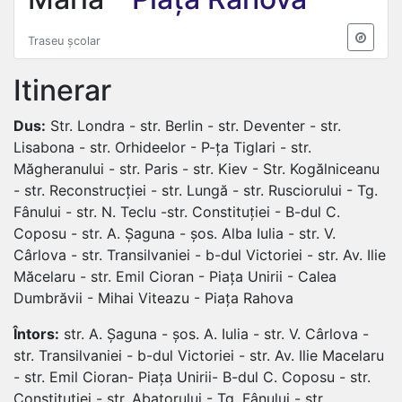
Traseu școlar
Itinerar
Dus:
Str. Londra - str. Berlin - str. Deventer - str.
Lisabona - str. Orhideelor - P-ța Tiglari - str.
Măgheranului - str. Paris - str. Kiev - Str. Kogălniceanu
- str. Reconstrucției - str. Lungă - str. Rusciorului - Tg.
Fânului - str. N. Teclu -str. Constituției - B-dul C.
Coposu - str. A. Șaguna - șos. Alba Iulia - str. V.
Cârlova - str. Transilvaniei - b-dul Victoriei - str. Av. Ilie
Măcelaru - str. Emil Cioran - Piața Unirii - Calea
Dumbrăvii - Mihai Viteazu - Piața Rahova
Întors:
str. A. Șaguna - șos. A. Iulia - str. V. Cârlova -
str. Transilvaniei - b-dul Victoriei - str. Av. Ilie Macelaru
- str. Emil Cioran- Piața Unirii- B-dul C. Coposu - str.
Constituției - str. Abatorului - Tg. Fânului - str.