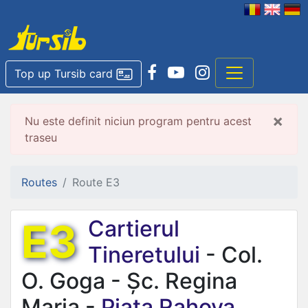
Top up Tursib card
×
Nu este definit niciun program pentru acest
traseu
Routes
Route E3
E3
Cartierul
Tineretului
- Col.
O. Goga - Șc. Regina
Maria -
Piața Rahova