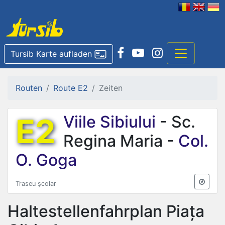
Tursib Karte aufladen
Routen
Route E2
Zeiten
E2
Viile Sibiului
- Sc.
Regina Maria -
Col.
O. Goga
Traseu școlar
Haltestellenfahrplan
Piața