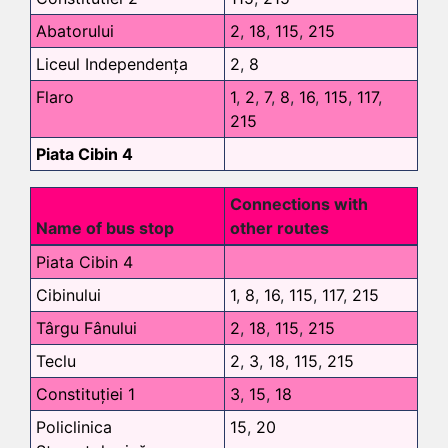
Abatorului
2
,
18
,
115
,
215
Liceul Independența
2
,
8
Flaro
1
,
2
,
7
,
8
,
16
,
115
,
117
,
215
Piata Cibin 4
Connections with
Name of bus stop
other routes
Piata Cibin 4
Cibinului
1
,
8
,
16
,
115
,
117
,
215
Târgu Fânului
2
,
18
,
115
,
215
Teclu
2
,
3
,
18
,
115
,
215
Constituției 1
3
,
15
,
18
Policlinica
15
,
20