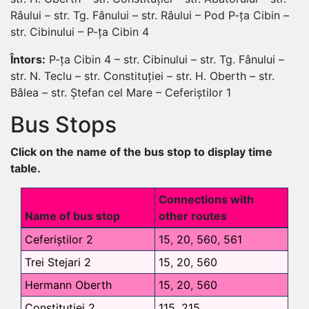
Râului – str. Tg. Fânului – str. Râului – Pod P-ța Cibin –
str. Cibinului – P-ța Cibin 4
Întors:
P-ța Cibin 4 – str. Cibinului – str. Tg. Fânului –
str. N. Teclu – str. Constituției – str. H. Oberth – str.
Bâlea – str. Ștefan cel Mare – Ceferiștilor 1
Bus Stops
Click on the name of the bus stop to display time
table.
Connections with
Name of bus stop
other routes
Ceferiștilor 2
15
,
20
,
560
,
561
Trei Stejari 2
15
,
20
,
560
Hermann Oberth
15
,
20
,
560
Constitutiei 2
115
,
215