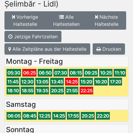
Șelimbăr - Lidl)
Vorherige
Alle
Nächste
Haltestelle
Haltestellen
Haltestelle
Jetzige Fahrtzeiten
Alle Zeitpläne aus der Haltestelle
Drucken
Montag - Freitag
05:30
06:25
06:50
07:30
08:15
09:25
10:25
11:10
11:45
12:30
13:05
13:45
14:25
15:20
16:20
17:20
18:10
18:55
19:35
20:25
21:55
22:25
Samstag
06:05
08:45
12:25
14:25
17:55
20:25
22:20
Sonntag