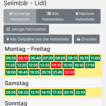
Șelimbăr - Lidl)
Vorherige
Alle
Nächste
Haltestelle
Haltestellen
Haltestelle
Jetzige Fahrtzeiten
Alle Zeitpläne aus der Haltestelle
Drucken
Montag - Freitag
05:20
06:10
06:40
07:20
08:05
09:15
10:15
11:00
11:35
12:20
12:55
13:35
14:10
15:10
16:10
17:10
18:00
18:45
19:25
20:15
21:45
22:10
Samstag
05:55
08:35
12:15
14:15
17:45
20:15
22:10
Sonntag