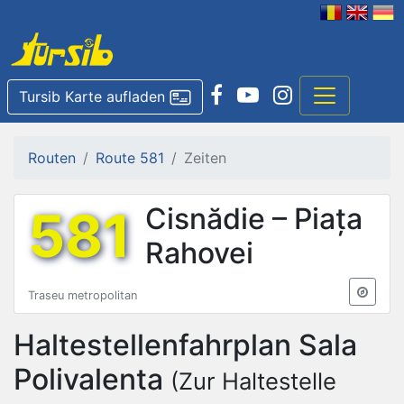
Tursib Karte aufladen
Routen
Route 581
Zeiten
581
Cisnădie – Piața
Rahovei
Traseu metropolitan
Haltestellenfahrplan
Sala
Polivalenta
(Zur Haltestelle