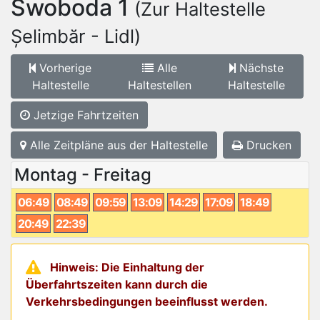
Swoboda 1
(Zur Haltestelle
Șelimbăr - Lidl)
Vorherige
Alle
Nächste
Haltestelle
Haltestellen
Haltestelle
Jetzige Fahrtzeiten
Alle Zeitpläne aus der Haltestelle
Drucken
Montag - Freitag
06:49
08:49
09:59
13:09
14:29
17:09
18:49
20:49
22:39
Hinweis: Die Einhaltung der
Überfahrtszeiten kann durch die
Verkehrsbedingungen beeinflusst werden.