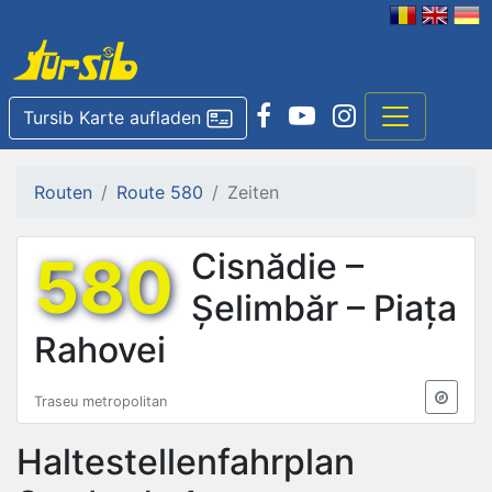
Tursib Karte aufladen
Routen
Route 580
Zeiten
580
Cisnădie –
Șelimbăr – Piața
Rahovei
Traseu metropolitan
Haltestellenfahrplan