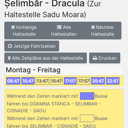
Șelimbăr - Dracula
(Zur
Haltestelle Sadu Moara)
Vorherige
Alle
Nächste
Haltestelle
Haltestellen
Haltestelle
Jetzige Fahrtzeiten
Alle Zeitpläne aus der Haltestelle
Drucken
Montag - Freitag
08:47
10:47
13:47
15:47
17:07
17:57
20:47
22:47
Während den Zeiten markiert mit
Busse
fahren bis DOAMNA STANCA - SELIMBAR -
CISNADIE - SADU
Während den Zeiten markiert mit
Busse
fahren bis SELIMBAR - CISNADIE - SADU