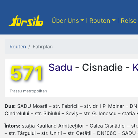
Über Uns
Routen
Reise 
Routen
Fahrplan
571
Sadu
- Cisnadie -
K
Traseu metropolitan
Dus:
SADU Moară – str. Fabricii – str. dr. I.P. Molnar – DN1
Cindrelului – str. Sibiului – Seviș – str. G. Ionescu – stația
Întors:
stația Kaufland Arhitecților – Calea Cisnădiei – str
– str. Târgului – str. Unirii – str. Cetății – DN106C – SADU 