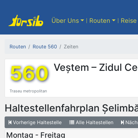
Über Uns
Routen
Reise 
Routen
Route 560
Zeiten
560
Veștem – Zidul Cet
Traseu metropolitan
Haltestellenfahrplan
Șelimbă
Vorherige
Haltestelle
Alle
Haltestellen
Näch
Montag - Freitag