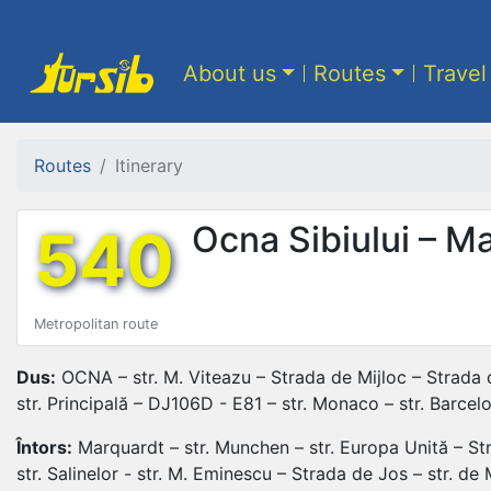
About us
Routes
Travel
Routes
Itinerary
540
Ocna Sibiului – M
Metropolitan route
Dus:
OCNA – str. M. Viteazu – Strada de Mijloc – Strada de 
str. Principală – DJ106D - E81 – str. Monaco – str. Barce
Întors:
Marquardt – str. Munchen – str. Europa Unită – Str.
str. Salinelor - str. M. Eminescu – Strada de Jos – str. de