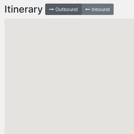
Itinerary
Outbound
Inbound