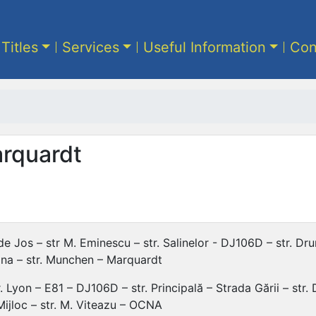
 Titles
Services
Useful Information
Con
arquardt
Jos – str M. Eminescu – str. Salinelor - DJ106D – str. Drumul
lona – str. Munchen – Marquardt
 Lyon – E81 – DJ106D – str. Principală – Strada Gării – str. 
 Mijloc – str. M. Viteazu – OCNA