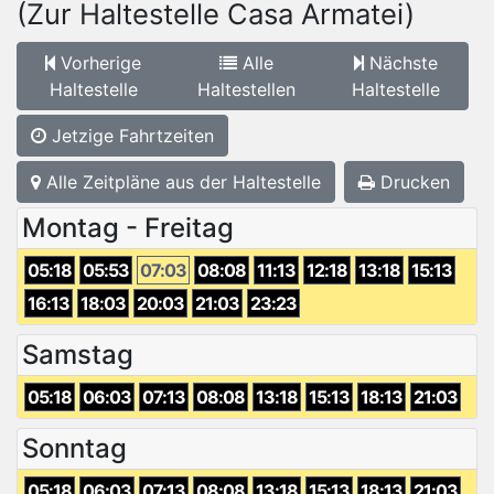
(Zur Haltestelle Casa Armatei)
Vorherige
Alle
Nächste
Haltestelle
Haltestellen
Haltestelle
Jetzige Fahrtzeiten
Alle Zeitpläne aus der Haltestelle
Drucken
Montag - Freitag
05:18
05:53
07:03
08:08
11:13
12:18
13:18
15:13
16:13
18:03
20:03
21:03
23:23
Samstag
05:18
06:03
07:13
08:08
13:18
15:13
18:13
21:03
Sonntag
05:18
06:03
07:13
08:08
13:18
15:13
18:13
21:03