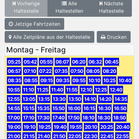
Vorherige
Alle
Nächste
Haltestelle
Haltestellen
Haltestelle
Jetzige Fahrtzeiten
Alle Zeitpläne aus der Haltestelle
Drucken
Montag - Freitag
05:25
05:42
05:55
06:07
06:20
06:32
06:45
06:57
07:10
07:22
07:35
07:50
08:05
08:20
08:35
08:55
09:15
09:35
09:55
10:10
10:25
10:40
10:55
11:10
11:25
11:40
11:55
12:10
12:25
12:40
12:55
13:05
13:15
13:30
13:50
14:10
14:20
14:35
14:55
15:15
15:35
15:50
16:00
16:15
16:30
16:50
17:00
17:10
17:30
17:40
17:50
18:10
18:30
18:50
19:00
19:10
19:25
19:40
19:55
20:10
20:25
20:40
21:00
21:15
21:40
21:50
22:05
22:30
22:45
22:55