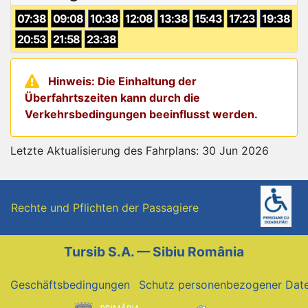
07:38
09:08
10:38
12:08
13:38
15:43
17:23
19:38
20:53
21:58
23:38
Hinweis: Die Einhaltung der
Überfahrtszeiten kann durch die
Verkehrsbedingungen beeinflusst werden.
Letzte Aktualisierung des Fahrplans: 30 Jun 2026
Rechte und Pflichten der Passagiere
Tursib S.A. — Sibiu România
Geschäftsbedingungen
Schutz personenbezogener Dat