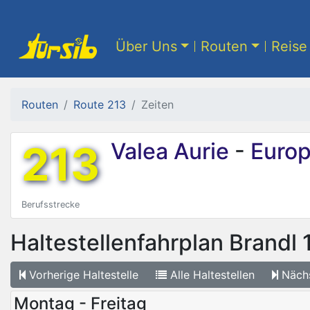
Über Uns
Routen
Reise 
Routen
Route 213
Zeiten
213
Valea Aurie
-
Europ
Berufsstrecke
Haltestellenfahrplan
Brandl 
Vorherige
Haltestelle
Alle
Haltestellen
Näch
Montag - Freitag