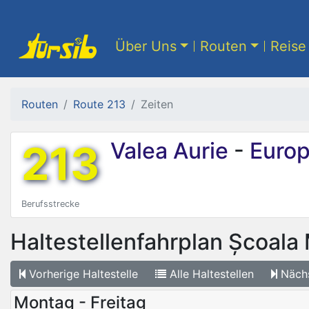
Über Uns
Routen
Reise 
Routen
Route 213
Zeiten
213
Valea Aurie
-
Europ
Berufsstrecke
Haltestellenfahrplan
Școala 
Vorherige
Haltestelle
Alle
Haltestellen
Näch
Montag - Freitag