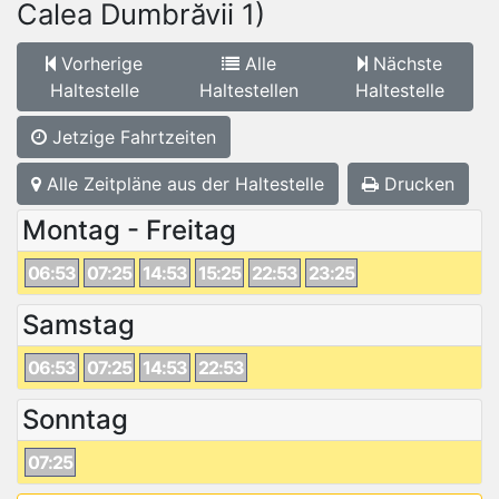
Calea Dumbrăvii 1)
Vorherige
Alle
Nächste
Haltestelle
Haltestellen
Haltestelle
Jetzige Fahrtzeiten
Alle Zeitpläne aus der Haltestelle
Drucken
Montag - Freitag
06:53
07:25
14:53
15:25
22:53
23:25
Samstag
06:53
07:25
14:53
22:53
Sonntag
07:25