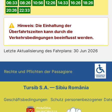
06:33
08:26
10:56
12:26
14:33
16:26
18:26
20:26
22:33
Hinweis: Die Einhaltung der
Überfahrtszeiten kann durch die
Verkehrsbedingungen beeinflusst werden.
Letzte Aktualisierung des Fahrplans: 30 Jun 2026
Rechte und Pflichten der Passagiere
Tursib S.A. — Sibiu România
Geschäftsbedingungen
Schutz personenbezogener Dat