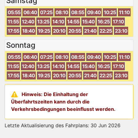
Samstag
05:55
06:40
07:25
08:10
08:55
09:40
10:25
11:10
11:55
12:40
13:25
14:10
14:55
15:40
16:25
17:10
17:55
18:40
19:25
20:10
20:55
21:40
22:25
23:10
Sonntag
05:55
06:40
07:25
08:10
08:55
09:40
10:25
11:10
11:55
12:40
13:25
14:10
14:55
15:40
16:25
17:10
17:55
18:40
19:25
20:10
20:55
21:40
22:25
23:10
Hinweis: Die Einhaltung der
Überfahrtszeiten kann durch die
Verkehrsbedingungen beeinflusst werden.
Letzte Aktualisierung des Fahrplans: 30 Jun 2026