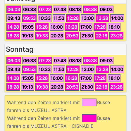
06:03
06:33
07:23
07:48
08:18
08:38
09:03
09:43
09:53
10:33
11:53
12:28
13:00
13:28
14:00
14:28
15:05
15:28
16:00
16:28
17:00
17:28
18:10
18:28
19:13
19:38
20:28
20:53
21:30
22:18
23:28
Sonntag
06:03
06:33
07:23
07:48
08:18
08:38
09:03
09:43
09:53
10:33
11:53
12:28
13:00
13:28
14:00
14:28
15:05
15:28
16:00
16:28
17:00
17:28
18:10
18:28
19:13
19:38
20:28
20:53
21:30
22:18
23:28
Während den Zeiten markiert mit
Busse
fahren bis MUZEUL ASTRA
Während den Zeiten markiert mit
Busse
fahren bis MUZEUL ASTRA - CISNADIE