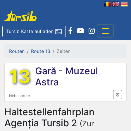
Tursib Karte aufladen
Routen
Route 13
Zeiten
13
Gară
-
Muzeul
Astra
Nebenroute
Haltestellenfahrplan
Agenția Tursib 2
(Zur