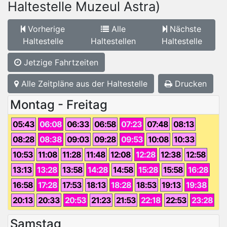
Haltestelle Muzeul Astra)
Vorherige
Alle
Nächste
Haltestelle
Haltestellen
Haltestelle
Jetzige Fahrtzeiten
Alle Zeitpläne aus der Haltestelle
Drucken
Montag - Freitag
05:43
06:08
06:33
06:58
07:23
07:48
08:13
08:28
08:38
09:03
09:28
09:53
10:08
10:33
10:53
11:08
11:28
11:48
12:08
12:28
12:38
12:58
13:13
13:28
13:58
14:28
14:58
15:28
15:58
16:28
16:58
17:28
17:53
18:13
18:28
18:53
19:13
19:38
20:13
20:33
20:53
21:23
21:53
22:18
22:53
23:28
Samstag