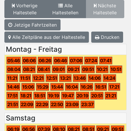
Vorherige
Alle
Nächste
Haltestelle
Haltestellen
Haltestelle
Jetzige Fahrtzeiten
Alle Zeitpläne aus der Haltestelle
Drucken
Montag - Freitag
05:46
06:06
06:26
06:46
07:06
07:24
07:41
08:04
08:21
08:41
09:01
09:21
09:51
10:21
10:51
11:21
11:51
12:21
12:51
13:21
13:46
14:06
14:24
14:46
15:06
15:29
15:44
16:04
16:26
16:51
17:21
17:51
18:21
18:51
19:19
19:47
20:19
20:51
21:21
21:51
22:09
22:29
22:50
23:09
23:37
Samstag
06:19
06:56
07:39
08:10
08:21
08:51
09:21
09:51