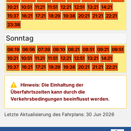
10:21
10:51
11:21
11:51
12:21
12:51
13:21
14:21
15:37
16:21
17:21
18:29
19:38
20:21
21:21
22:21
23:38
Sonntag
06:19
06:56
07:39
08:10
08:21
08:51
09:21
09:51
10:21
10:51
11:21
11:51
12:21
12:51
13:21
14:21
15:37
16:21
17:21
18:29
19:38
20:21
21:21
22:21
Hinweis: Die Einhaltung der
Überfahrtszeiten kann durch die
Verkehrsbedingungen beeinflusst werden.
Letzte Aktualisierung des Fahrplans: 30 Jun 2026