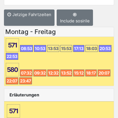
Jetzige Fahrtzeiten
Include sosirile
Montag - Freitag
571
08:53
10:53
13:53
15:53
17:13
18:03
20:53
22:53
580
07:32
09:32
12:32
13:52
15:12
18:17
20:07
22:07
23:47
Erläuterungen
571