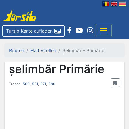
Tursib Karte aufladen
Routen
Haltestellen
Șelimbăr - Primărie
șelimbăr Primărie
Trasee:
560
,
561
,
571
,
580