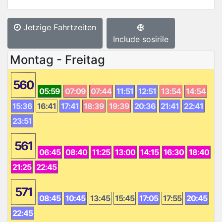
Jetzige Fahrtzeiten
Include sosirile
Montag - Freitag
560
05:59
07:09
07:44
11:51
12:51
13:54
14:54
15:36
16:41
17:41
18:39
19:39
20:36
21:41
22:41
23:51
561
06:45
08:40
11:25
13:00
14:15
16:30
18:40
21:25
22:45
571
08:45
10:45
13:45
15:45
17:05
17:55
20:45
22:45