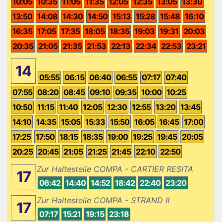
10:05
10:35
11:05
11:35
12:05
12:35
13:05
13:30
13:50
14:08
14:30
14:50
15:13
15:28
15:48
16:10
16:35
17:05
17:35
18:05
18:35
19:03
19:31
20:03
20:35
21:05
21:35
21:53
22:13
22:34
22:53
23:21
14
05:55
06:15
06:40
06:55
07:17
07:40
07:55
08:20
08:45
09:10
09:35
10:00
10:25
10:50
11:15
11:40
12:05
12:30
12:55
13:20
13:45
14:10
14:35
15:05
15:33
15:50
16:05
16:45
17:00
17:25
17:50
18:15
18:35
19:00
19:25
19:45
20:05
20:25
20:45
21:05
21:25
21:45
22:10
22:50
Zur Haltestelle COMPA - CARTIER RESITA
17
06:42
14:40
14:52
18:42
22:40
23:20
Zur Haltestelle COMPA - STRAND II
17
07:17
15:21
19:15
23:18