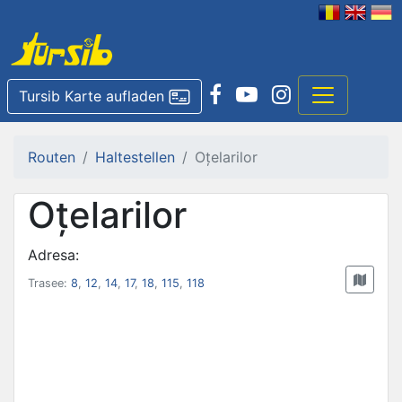
Tursib Karte aufladen
Routen
Haltestellen
Oțelarilor
Oțelarilor
Adresa:
Trasee:
8
,
12
,
14
,
17
,
18
,
115
,
118