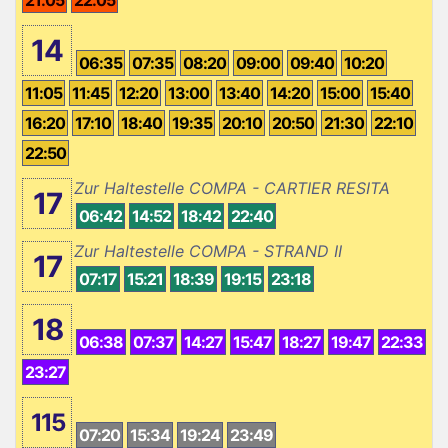
14
06:35
07:35
08:20
09:00
09:40
10:20
11:05
11:45
12:20
13:00
13:40
14:20
15:00
15:40
16:20
17:10
18:40
19:35
20:10
20:50
21:30
22:10
22:50
Zur Haltestelle COMPA - CARTIER RESITA
17
06:42
14:52
18:42
22:40
Zur Haltestelle COMPA - STRAND II
17
07:17
15:21
18:39
19:15
23:18
18
06:38
07:37
14:27
15:47
18:27
19:47
22:33
23:27
115
07:20
15:34
19:24
23:49