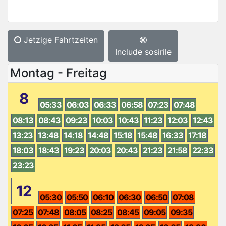
Jetzige Fahrtzeiten
Include sosirile
Montag - Freitag
8
05:33
06:03
06:33
06:58
07:23
07:48
08:13
08:43
09:23
10:03
10:43
11:23
12:03
12:43
13:23
13:48
14:18
14:48
15:18
15:48
16:33
17:18
18:03
18:43
19:23
20:03
20:43
21:23
21:58
22:33
23:23
12
05:30
05:50
06:10
06:30
06:50
07:08
07:25
07:48
08:05
08:25
08:45
09:05
09:35