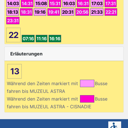
14:03
14:31
15:08
15:31
16:03
16:31
17:03
17:31
18:13
18:31
19:16
19:41
20:31
20:56
21:33
22:21
23:31
22
07:16
11:16
16:16
Erläuterungen
13
Während den Zeiten markiert mit
Busse
fahren bis MUZEUL ASTRA
Während den Zeiten markiert mit
Busse
fahren bis MUZEUL ASTRA - CISNADIE