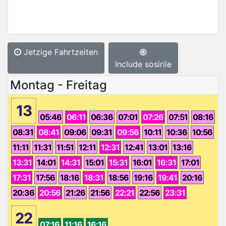
Jetzige Fahrtzeiten
Include sosirile
Montag - Freitag
13
05:46
06:11
06:36
07:01
07:26
07:51
08:16
08:31
08:41
09:06
09:31
09:56
10:11
10:36
10:56
11:11
11:31
11:51
12:11
12:31
12:41
13:01
13:16
13:31
14:01
14:31
15:01
15:31
16:01
16:31
17:01
17:31
17:56
18:16
18:31
18:56
19:16
19:41
20:16
20:36
20:56
21:26
21:56
22:21
22:56
23:31
22
07:16
11:16
16:16