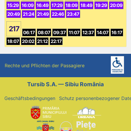
15:29
16:09
16:49
17:29
18:09
18:49
19:29
20:09
20:49
21:24
21:49
22:46
23:47
217
06:17
08:07
09:37
11:07
12:37
14:07
16:17
18:07
20:02
21:12
22:17
Rechte und Pflichten der Passagiere
Tursib S.A. — Sibiu România
Geschäftsbedingungen
Schutz personenbezogener Dat