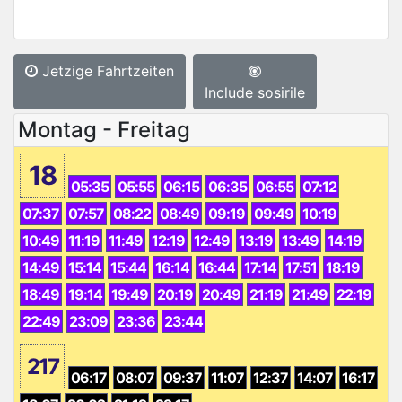
Jetzige Fahrtzeiten
Include sosirile
Montag - Freitag
18
05:35
05:55
06:15
06:35
06:55
07:12
07:37
07:57
08:22
08:49
09:19
09:49
10:19
10:49
11:19
11:49
12:19
12:49
13:19
13:49
14:19
14:49
15:14
15:44
16:14
16:44
17:14
17:51
18:19
18:49
19:14
19:49
20:19
20:49
21:19
21:49
22:19
22:49
23:09
23:36
23:44
217
06:17
08:07
09:37
11:07
12:37
14:07
16:17