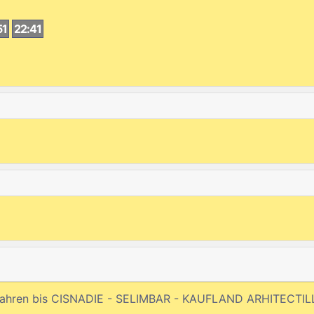
51
22:41
fahren bis CISNADIE - SELIMBAR - KAUFLAND ARHITECTI