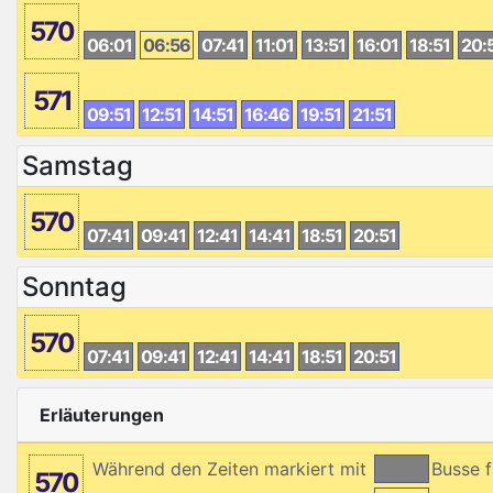
570
06:01
06:56
07:41
11:01
13:51
16:01
18:51
20:
571
09:51
12:51
14:51
16:46
19:51
21:51
Samstag
570
07:41
09:41
12:41
14:41
18:51
20:51
Sonntag
570
07:41
09:41
12:41
14:41
18:51
20:51
Erläuterungen
Während den Zeiten markiert mit
Busse 
570