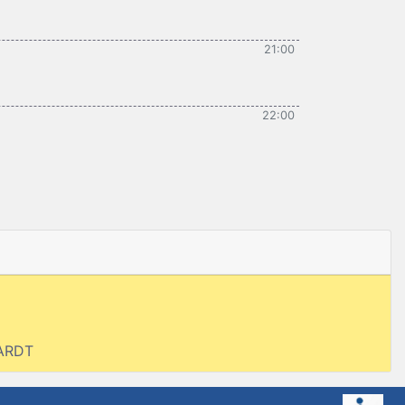
21:00
22:00
UARDT