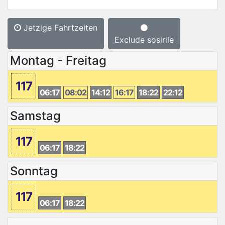
Jetzige Fahrtzeiten
Exclude sosirile
Montag - Freitag
117
06:17
08:02
14:12
16:17
18:22
22:12
Samstag
117
06:17
18:22
Sonntag
117
06:17
18:22