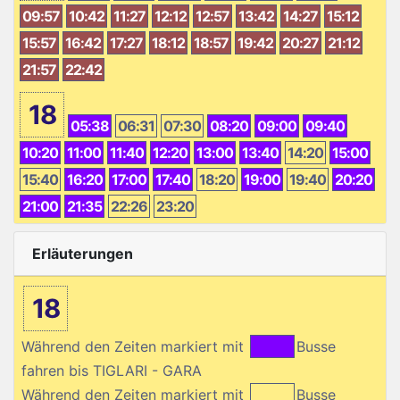
09:57
10:42
11:27
12:12
12:57
13:42
14:27
15:12
15:57
16:42
17:27
18:12
18:57
19:42
20:27
21:12
21:57
22:42
18
05:38
06:31
07:30
08:20
09:00
09:40
10:20
11:00
11:40
12:20
13:00
13:40
14:20
15:00
15:40
16:20
17:00
17:40
18:20
19:00
19:40
20:20
21:00
21:35
22:26
23:20
Erläuterungen
18
Während den Zeiten markiert mit
Busse
fahren bis TIGLARI - GARA
Während den Zeiten markiert mit
Busse