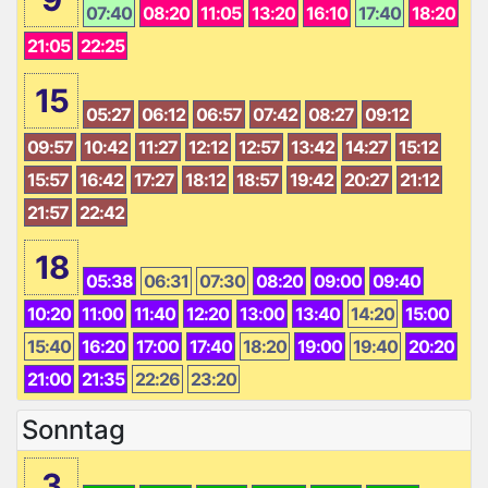
07:40
08:20
11:05
13:20
16:10
17:40
18:20
21:05
22:25
15
05:27
06:12
06:57
07:42
08:27
09:12
09:57
10:42
11:27
12:12
12:57
13:42
14:27
15:12
15:57
16:42
17:27
18:12
18:57
19:42
20:27
21:12
21:57
22:42
18
05:38
06:31
07:30
08:20
09:00
09:40
10:20
11:00
11:40
12:20
13:00
13:40
14:20
15:00
15:40
16:20
17:00
17:40
18:20
19:00
19:40
20:20
21:00
21:35
22:26
23:20
Sonntag
3