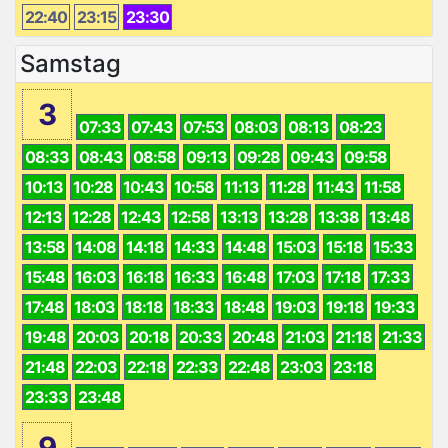
22:40
23:15
23:30
Samstag
3
07:33
07:43
07:53
08:03
08:13
08:23
08:33
08:43
08:58
09:13
09:28
09:43
09:58
10:13
10:28
10:43
10:58
11:13
11:28
11:43
11:58
12:13
12:28
12:43
12:58
13:13
13:28
13:38
13:48
13:58
14:08
14:18
14:33
14:48
15:03
15:18
15:33
15:48
16:03
16:18
16:33
16:48
17:03
17:18
17:33
17:48
18:03
18:18
18:33
18:48
19:03
19:18
19:33
19:48
20:03
20:18
20:33
20:48
21:03
21:18
21:33
21:48
22:03
22:18
22:33
22:48
23:03
23:18
23:33
23:48
9