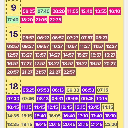
9
06:25
07:40
08:20
11:05
12:40
13:55
16:10
17:40
18:20
21:05
22:25
15
05:57
06:27
06:57
07:27
07:57
08:27
08:57
09:27
09:57
10:27
10:57
11:27
11:57
12:27
12:57
13:27
13:57
14:27
14:57
15:27
15:57
16:27
16:57
17:27
17:57
18:27
18:57
19:27
19:57
20:27
20:57
21:27
21:57
22:27
22:57
18
05:25
05:53
06:13
06:33
06:53
07:15
07:30
07:46
08:13
08:31
09:05
09:45
10:15
10:45
11:15
11:45
12:15
12:45
13:15
13:45
14:15
14:35
15:15
15:40
16:05
16:40
17:10
17:40
18:10
18:35
19:15
19:45
20:15
20:45
21:15
21:45
22:20