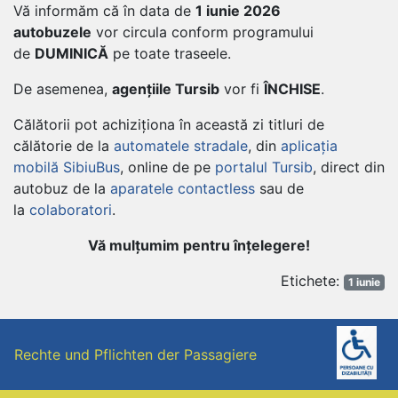
Vă informăm că în data de
1 iunie 2026
autobuzele
vor circula conform programului
de
DUMINICĂ
pe toate traseele.
De asemenea,
agențiile Tursib
vor fi
ÎNCHISE
.
Călătorii pot achiziționa în această zi titluri de
călătorie de la
automatele stradale
, din
aplicația
mobilă SibiuBus
, online de pe
portalul Tursib
, direct din
autobuz de la
aparatele contactless
sau de
la
colaboratori
.
Vă mulțumim pentru înțelegere!
Navigare
Et
Etichete:
1 iunie
în
articole
Rechte und Pflichten der Passagiere