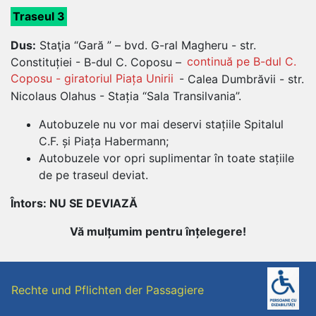
Traseul 3
Dus:
Staţia “Gară ” – bvd. G-ral Magheru - str.
Constituției - B-dul C. Coposu –
continuă pe B-dul C.
Coposu - giratoriul Piața Unirii
- Calea Dumbrăvii - str.
Nicolaus Olahus - Stația “Sala Transilvania”.
Autobuzele nu vor mai deservi stațiile Spitalul
C.F. și Piața Habermann;
Autobuzele vor opri suplimentar în toate stațiile
de pe traseul deviat.
Întors:
NU SE DEVIAZĂ
Vă mulțumim pentru înțelegere!
Navigare
în
Rechte und Pflichten der Passagiere