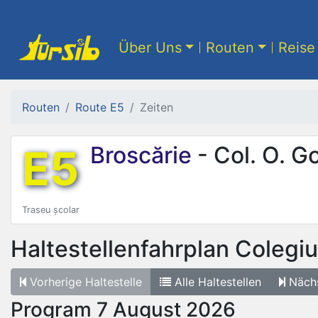
Über Uns
Routen
Reise 
Routen
Route E5
Zeiten
E5
Broscărie
- Col. O. G
Traseu școlar
Haltestellenfahrplan
Colegiu
Vorherige
Haltestelle
Alle
Haltestellen
Näch
Program 7 August 2026