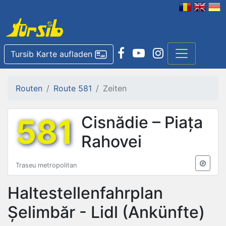
Tursib Karte aufladen
Routen
Route 581
Zeiten
581
Cisnădie – Piața
Rahovei
Traseu metropolitan
Haltestellenfahrplan
Șelimbăr - Lidl
(Ankünfte)