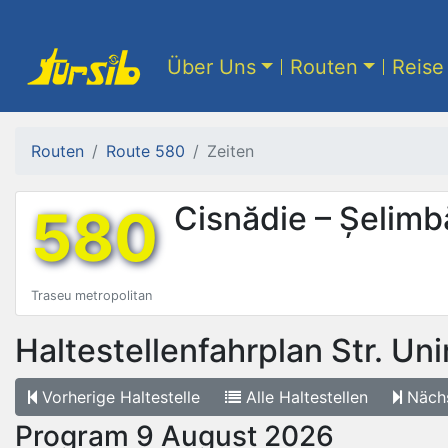
Über Uns
Routen
Reise 
Routen
Route 580
Zeiten
580
Cisnădie – Șelimb
Traseu metropolitan
Haltestellenfahrplan
Str. Unir
Vorherige
Haltestelle
Alle
Haltestellen
Näch
Program 9 August 2026