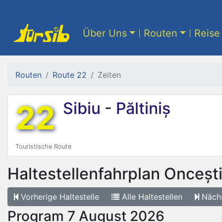
Über Uns
Routen
Reise 
Routen
Route 22
Zeiten
22
Sibiu
-
Păltiniș
Touristische Route
Haltestellenfahrplan
Onceșt
Vorherige
Haltestelle
Alle
Haltestellen
Näch
Program 7 August 2026