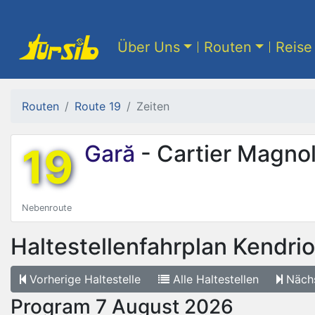
Über Uns
Routen
Reise 
Routen
Route 19
Zeiten
19
Gară
- Cartier Magnol
Nebenroute
Haltestellenfahrplan
Kendri
Vorherige
Haltestelle
Alle
Haltestellen
Näch
Program 7 August 2026