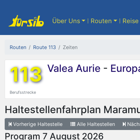
Über Uns
Routen
Reise 
Routen
Route 113
Zeiten
113
Valea Aurie
-
Europa
Berufsstrecke
Haltestellenfahrplan
Maramu
Vorherige
Haltestelle
Alle
Haltestellen
Näch
Program 7 August 2026