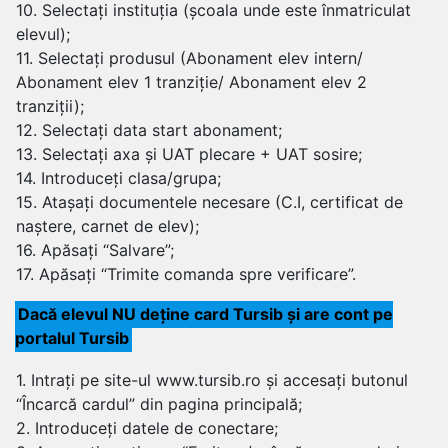
10. Selectați instituția (școala unde este înmatriculat
elevul);
11. Selectați produsul (Abonament elev intern/
Abonament elev 1 tranziție/ Abonament elev 2
tranziții);
12. Selectați data start abonament;
13. Selectați axa și UAT plecare + UAT sosire;
14. Introduceți clasa/grupa;
15. Atașați documentele necesare (C.I, certificat de
naștere, carnet de elev);
16. Apăsați “Salvare”;
17. Apăsați “Trimite comanda spre verificare”.
Dacă elevul NU deține card Tursib și are cont pe
portalul Tursib
1. Intrați pe site-ul www.tursib.ro și accesați butonul
“Încarcă cardul” din pagina principală;
2. Introduceți datele de conectare;