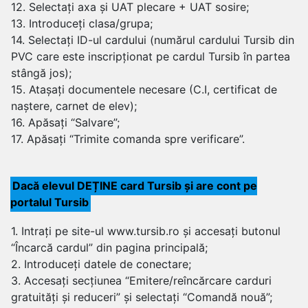
12. Selectați axa și UAT plecare + UAT sosire;
13. Introduceți clasa/grupa;
14. Selectați ID-ul cardului (numărul cardului Tursib din
PVC care este inscripționat pe cardul Tursib în partea
stângă jos);
15. Atașați documentele necesare (C.I, certificat de
naștere, carnet de elev);
16. Apăsați “Salvare”;
17. Apăsați “Trimite comanda spre verificare”.
Dacă elevul DEȚINE card Tursib și are cont pe
portalul Tursib
1. Intrați pe site-ul www.tursib.ro și accesați butonul
“Încarcă cardul” din pagina principală;
2. Introduceți datele de conectare;
3. Accesați secțiunea “Emitere/reîncărcare carduri
gratuități și reduceri” și selectați “Comandă nouă”;