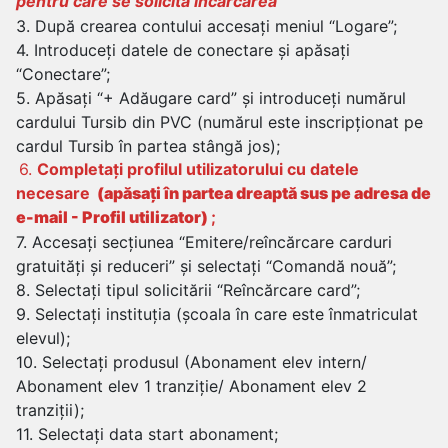
pentru care se solicită încărcarea
3. După crearea contului accesați meniul “Logare”;
4. Introduceți datele de conectare și apăsați
“Conectare”;
5. Apăsați “+ Adăugare card” și introduceți numărul
cardului Tursib din PVC (numărul este inscripționat pe
cardul Tursib în partea stângă jos);
6.
Completați profilul utilizatorului cu datele
necesare
(apăsați în partea dreaptă sus pe adresa de
e-mail - Profil utilizator)
;
7. Accesați secțiunea “Emitere/reîncărcare carduri
gratuități și reduceri” și selectați “Comandă nouă”;
8. Selectați tipul solicitării “Reîncărcare card”;
9. Selectați instituția (școala în care este înmatriculat
elevul);
10. Selectați produsul (Abonament elev intern/
Abonament elev 1 tranziție/ Abonament elev 2
tranziții);
11. Selectați data start abonament;