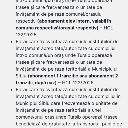
într-o comună/un oraș unde Tursib operează
trasee și care frecventează o unitate de
învățământ de pe raza comunei/orașului
respectiv
(abonament elev intern, valabil în
comuna respectivă/orașul respectiv)
– HCL
122/2025
Elevii care frecventează cursurile instituțiilor de
învățământ acreditate/autorizate cu domiciliul
într-o comună/un oraș unde Tursib operează
trasee și care frecventează o unitate de
învățământ de pe raza teritorială a Municipiului
Sibiu
(abonament 1 tranziție sau abonament 2
tranziții, după caz)
– HCL 122/2025
Elevii care frecventează cursurile instituțiilor de
învățământ acreditate/autorizate cu domiciliul în
Municipiul Sibiu care frecventează o unitate de
învățământ de pe raza teritorială a unei
comune/unui oraș unde Tursib operează trasee
beneficiază de gratuitate la transportul public pe