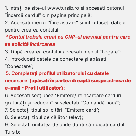
1. Intrați pe site-ul www.tursib.ro și accesați butonul
“Încarcă cardul” din pagina principală;
2. Accesați meniul “Înregistrare” și introduceți datele
pentru crearea contului;
*Contul trebuie creat cu CNP-ul elevului pentru care
se solicită încărcarea
3. După crearea contului accesați meniul “Logare”;
4. Introduceți datele de conectare și apăsați
“Conectare”;
5. Completați profilul utilizatorului cu datele
necesare
(apăsați în partea dreaptă sus pe adresa de
e-mail - Profil utilizator)
;
6. Accesați secțiunea “Emitere/ reîncărcare carduri
gratuități și reduceri” și selectați “Comandă nouă”;
7. Selectați tipul solicitării “Emitere card”;
8. Selectați tipul de călător (elev);
9. Selectați unitatea de unde doriți să ridicați cardul
Tursib;