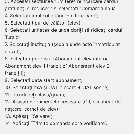
3. Accesați secțiunea “Emitere/ reîncărcare carduri
gratuități și reduceri” și selectați “Comandă nouă”;
4. Selectați tipul solicitării “Emitere card”;
5. Selectați tipul de călător (elev);
6. Selectați unitatea de unde doriți să ridicați cardul
Tursib;
7. Selectați instituția (școala unde este înmatriculat
elevul);
8. Selectați produsul (Abonament elev intern/
Abonament elev 1 tranziție/ Abonament elev 2
tranziții);
9. Selectați data start abonament;
10. Selectați axa și UAT plecare + UAT sosire;
11. Introduceți clasa/grupa;
12. Atașați documentele necesare (C.I, certificat de
naștere, carnet de elev);
13. Apăsați “Salvare”;
14. Apăsați “Trimite comanda spre verificare”.