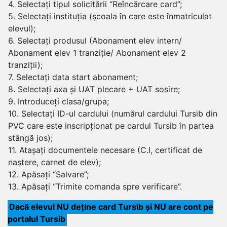
4. Selectați tipul solicitării “Reîncărcare card”;
5. Selectați instituția (școala în care este înmatriculat
elevul);
6. Selectați produsul (Abonament elev intern/
Abonament elev 1 tranziție/ Abonament elev 2
tranziții);
7. Selectați data start abonament;
8. Selectați axa și UAT plecare + UAT sosire;
9. Introduceți clasa/grupa;
10. Selectați ID-ul cardului (numărul cardului Tursib din
PVC care este inscripționat pe cardul Tursib în partea
stângă jos);
11. Atașați documentele necesare (C.I, certificat de
naștere, carnet de elev);
12. Apăsați “Salvare”;
13. Apăsați “Trimite comanda spre verificare”.
Dacă elevul NU deține card Tursib și NU are cont pe
portalul Tursib