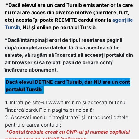
*Dacă elevul are un card Tursib emis anterior la care
nu mai are acces din diverse motive (pierdere, furt,
etc) acesta își poate REEMITE cardul doar la
agențiile
Tursib
, NU și online pe portalul Tursib.
*Dacă întâmpinați erori de tipul resetarea paginii
după completarea datelor fără ca acestea să fie
salvate, vă rugăm să încercați să accesați portalul din
alt browser și să reluați pașii de creare cont/
încărcare abonament.
Dacă elevul DEȚINE card Tursib, dar NU are un cont
portalul Tursib
1. Intrați pe site-ul www.tursib.ro și accesați butonul
“Încarcă cardul” din pagina principală;
2. Accesați meniul “Înregistrare” și introduceți datele
pentru crearea contului;
*Contul trebuie creat cu CNP-ul și numele copilului