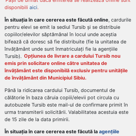
Pașii de urmat dacă emiterea se realizează online sunt
disponibili
aici
.
În situația în care cererea este făcută online
, cardurile
pentru elevi se emit la sediul Tursib și se distribuie
copiilor/elevilor săptămânal în locul unde aceștia
bifează că doresc să fie distribuite (fie la unitatea de
învățământ unde sunt înmatriculați fie la agențiile
Tursib).
Opțiunea de livrare a cardului Tursib nou
emis prin solicitare online către unitatea de
învățământ este disponibilă exclusiv pentru unitățile
de învățământ din Municipiul Sibiu.
Până la ridicarea cardului Tursib, documentul de
călătorie în baza căruia copiii/elevii pot circula cu
autobuzele Tursib este mail-ul de confirmare primit în
urma transmiterii solicitării. Valabilitatea acestuia este
de 15 zile de la data primirii.
În situația în care cererea este făcută la
agențiile