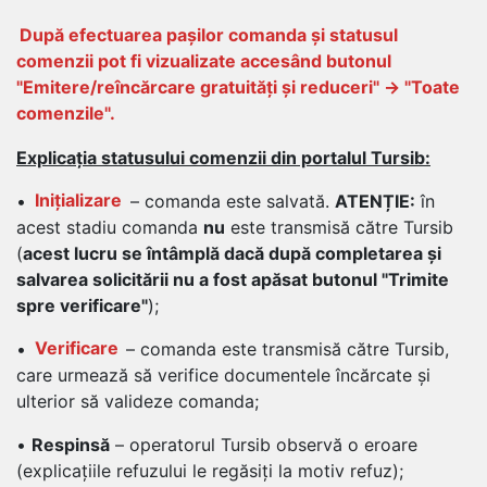
După efectuarea pașilor comanda și statusul
comenzii pot fi vizualizate accesând butonul
"Emitere/reîncărcare gratuități și reduceri" -> "Toate
comenzile".
Explicația statusului comenzii din portalul Tursib:
•
Inițializare
– comanda este salvată.
ATENȚIE:
în
acest stadiu comanda
nu
este transmisă către Tursib
(
acest lucru se întâmplă dacă după completarea și
salvarea solicitării nu a fost apăsat butonul "Trimite
spre verificare"
);
•
Verificare
– comanda este transmisă către Tursib,
care urmează să verifice documentele încărcate și
ulterior să valideze comanda;
•
Respinsă
– operatorul Tursib observă o eroare
(explicațiile refuzului le regăsiți la motiv refuz);